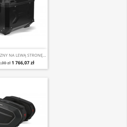
Szybki podgląd
ZNY NA LEWĄ STRONĘ...
1 766,07 zł
,00 zł