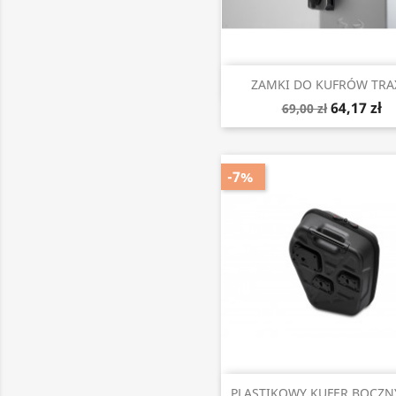
Szybki podgląd

ZAMKI DO KUFRÓW TRAX
64,17 zł
69,00 zł
-7%
Szybki podgląd

PLASTIKOWY KUFER BOCZNY