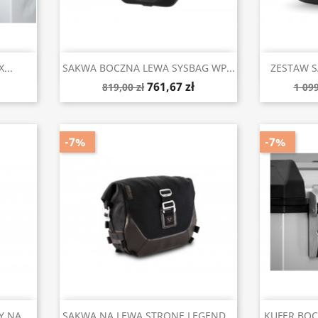
Szybki podgląd


...
SAKWA BOCZNA LEWA SYSBAG WP...
ZESTAW S
761,67 zł
819,00 zł
1 099
-7%
-7%
Szybki podgląd


 NA...
SAKWA NA LEWĄ STRONĘ LEGEND...
KUFER BOC