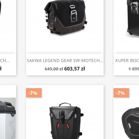
Szybki podgląd


H...
SAKWA LEGEND GEAR SW-MOTECH...
KUFER BOC
ł
603,57 zł
649,00 zł
1 899
-7%
-7%