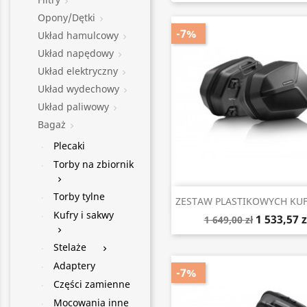

Opony/Dętki

-7%
Układ hamulcowy

Układ napędowy

Układ elektryczny

Układ wydechowy

Układ paliwowy

Bagaż

Plecaki
Torby na zbiornik

Torby tylne
Szybki podgląd

ZESTAW PLASTIKOWYCH KUF
Kufry i sakwy
1 533,57 z
1 649,00 zł

Stelaże

Adaptery
-7%
Części zamienne
Mocowania inne