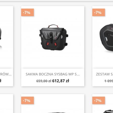
-7%
-7%
Szybki podgląd


RÓW...
SAKWA BOCZNA SYSBAG WP S...
ZESTAW S
ł
612,87 zł
659,00 zł
1 099
-7%
-7%