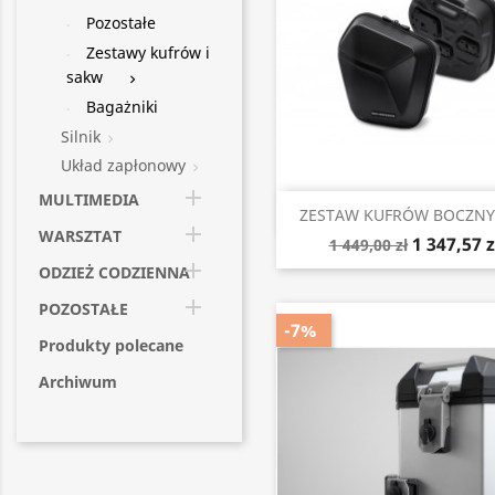
Pozostałe
Zestawy kufrów i
sakw

Bagażniki
Silnik

Układ zapłonowy


MULTIMEDIA
Szybki podgląd

ZESTAW KUFRÓW BOCZNYC

WARSZTAT
1 347,57 z
1 449,00 zł

ODZIEŻ CODZIENNA

POZOSTAŁE
-7%
Produkty polecane
Archiwum