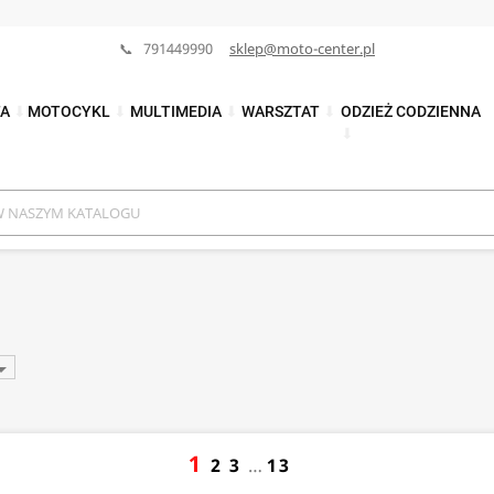
📞 791449990
sklep@moto-center.pl
TA
⬇
MOTOCYKL
⬇
MULTIMEDIA
⬇
WARSZTAT
⬇
ODZIEŻ CODZIENNA
⬇

1
2
3
…
13