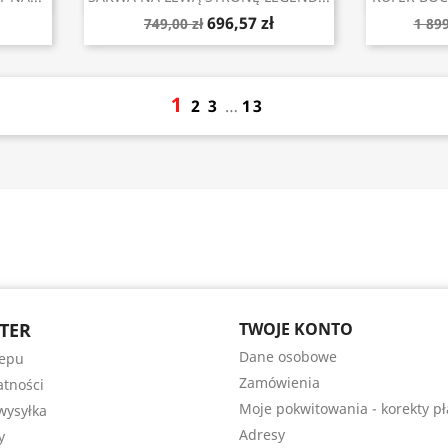
696,57 zł
749,00 zł
1 899
1
2
3
…
13
TER
TWOJE KONTO
Dane osobowe
lepu
Zamówienia
atności
Moje pokwitowania - korekty pł
wysyłka
Adresy
y