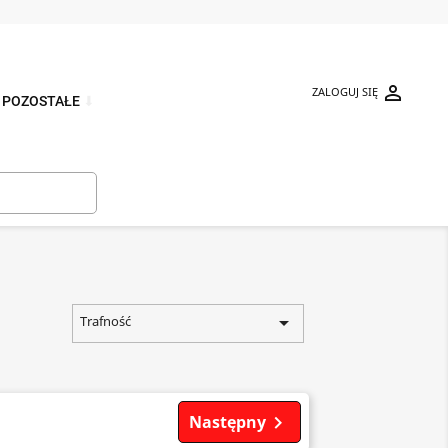

ZALOGUJ SIĘ
POZOSTAŁE
⬇


Trafność
Następny
