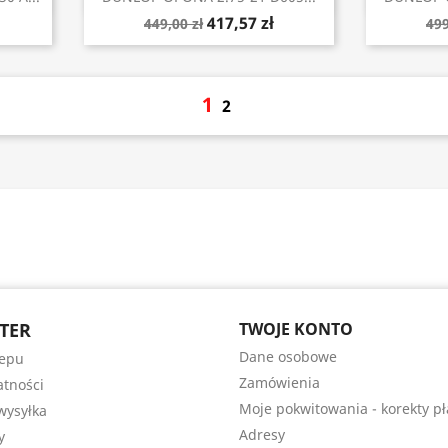
417,57 zł
449,00 zł
499
1
2
TER
TWOJE KONTO
Dane osobowe
lepu
Zamówienia
atności
Moje pokwitowania - korekty pł
wysyłka
Adresy
y