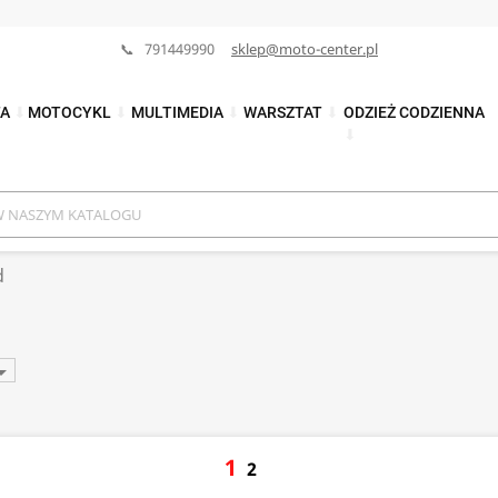
📞 791449990
sklep@moto-center.pl
TA
⬇
MOTOCYKL
⬇
MULTIMEDIA
⬇
WARSZTAT
⬇
ODZIEŻ CODZIENNA
⬇
d

1
2