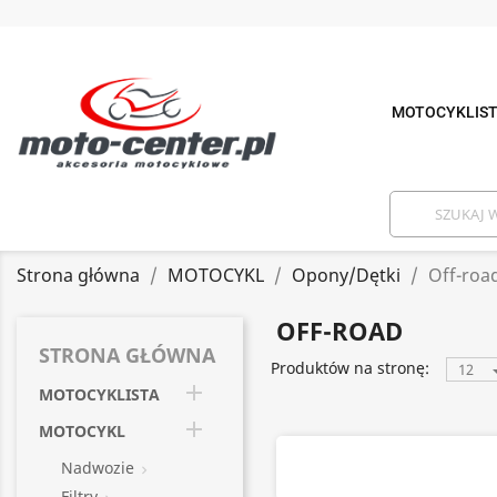
MOTOCYKLIS
Strona główna
MOTOCYKL
Opony/Dętki
Off-roa
OFF-ROAD
STRONA GŁÓWNA
Produktów na stronę:
12

MOTOCYKLISTA

MOTOCYKL
Nadwozie

Filtry