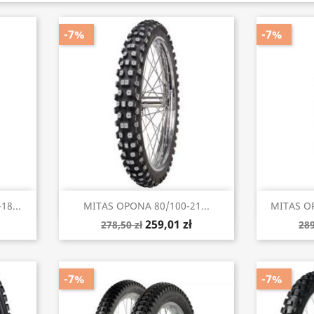
-7%
-7%
Szybki podgląd


18...
MITAS OPONA 80/100-21...
MITAS OP
259,01 zł
278,50 zł
289
-7%
-7%