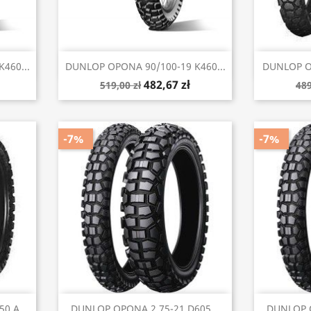
Szybki podgląd


460...
DUNLOP OPONA 90/100-19 K460...
DUNLOP OP
482,67 zł
519,00 zł
489
-7%
-7%
Szybki podgląd


0 A...
DUNLOP OPONA 2.75-21 D605...
DUNLOP O