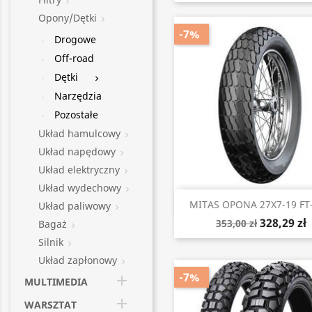

Opony/Dętki

-7%
Drogowe
Off-road
Dętki

Narzędzia
Pozostałe
Układ hamulcowy

Układ napędowy

Układ elektryczny

Układ wydechowy

Szybki podgląd

MITAS OPONA 27X7-19 FT-
Układ paliwowy

328,29 zł
353,00 zł
Bagaż

Silnik

Układ zapłonowy

-7%

MULTIMEDIA

WARSZTAT