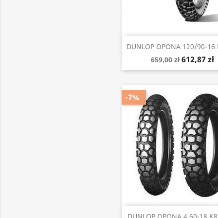
Szybki podgląd

DUNLOP OPONA 120/90-16 K
612,87 zł
659,00 zł
-7%
Szybki podgląd

DUNLOP OPONA 4.60-18 K85