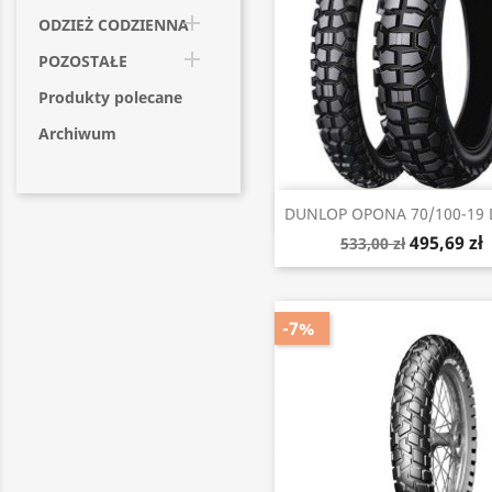

ODZIEŻ CODZIENNA

POZOSTAŁE
Produkty polecane
Archiwum
Szybki podgląd

DUNLOP OPONA 70/100-19 D
495,69 zł
533,00 zł
-7%