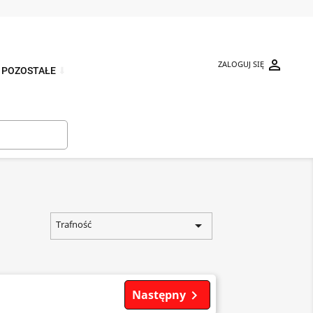

ZALOGUJ SIĘ
POZOSTAŁE
⬇


Trafność
Następny
