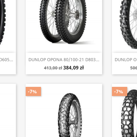
Szybki podgląd


605...
DUNLOP OPONA 80/100-21 D803...
DUNLOP OP
384,09 zł
413,00 zł
506
-7%
-7%