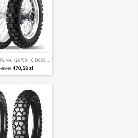
Szybki podgląd
ONA 120/90-18 D606...
470,58 zł
,00 zł