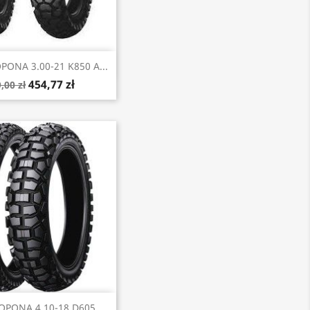
Szybki podgląd
ONA 3.00-21 K850 A...
454,77 zł
,00 zł
Szybki podgląd
PONA 4.10-18 D605...