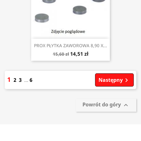
PROX PŁYTKA ZAWOROWA 8,90 X...
14,51 zł
15,60 zł
1
2
3
…
6
Następny

Powrót do góry
