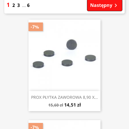
1
2
3
…
6
Następny

-7%
PROX PŁYTKA ZAWOROWA 8,90 X...
14,51 zł
15,60 zł
-7%