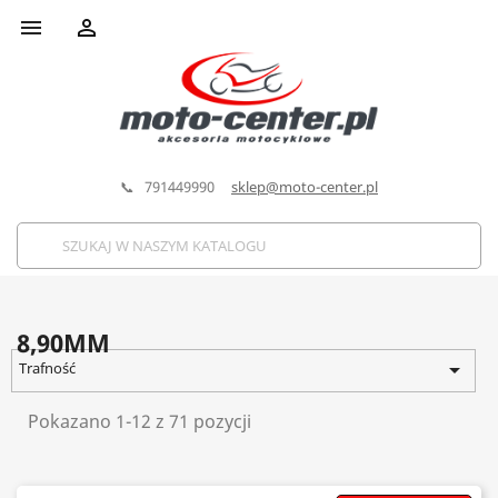


📞 791449990
sklep@moto-center.pl
8,90MM

Trafność
Pokazano 1-12 z 71 pozycji