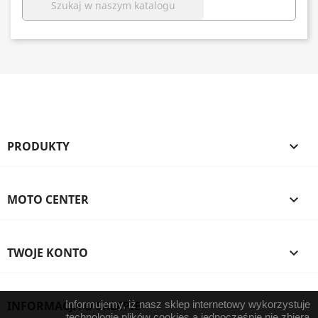

PRODUKTY

MOTO CENTER

TWOJE KONTO

INFORMACJA O SKLEPIE
Informujemy, iż nasz sklep internetowy wykorzystuje
technologię plików cookies a jednocześnie nie zbiera