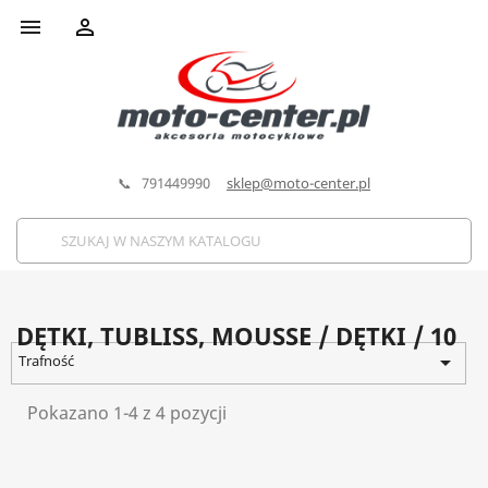


📞 791449990
sklep@moto-center.pl
DĘTKI, TUBLISS, MOUSSE / DĘTKI / 10

Trafność
Pokazano 1-4 z 4 pozycji