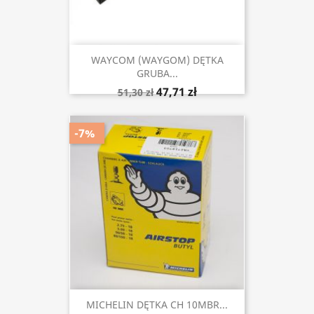
WAYCOM (WAYGOM) DĘTKA
GRUBA...
47,71 zł
51,30 zł
-7%
MICHELIN DĘTKA CH 10MBR...