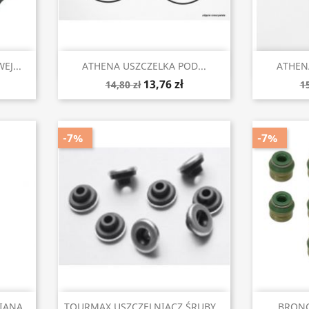
Szybki podgląd


J...
ATHENA USZCZELKA POD...
ATHENA
13,76 zł
14,80 zł
15
-7%
-7%
Szybki podgląd


ANA...
TOURMAX USZCZELNIACZ ŚRUBY...
BRONC