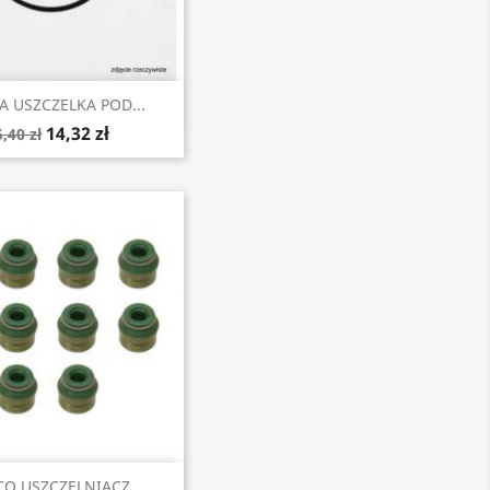
Szybki podgląd
 USZCZELKA POD...
14,32 zł
,40 zł
Szybki podgląd
O USZCZELNIACZ...