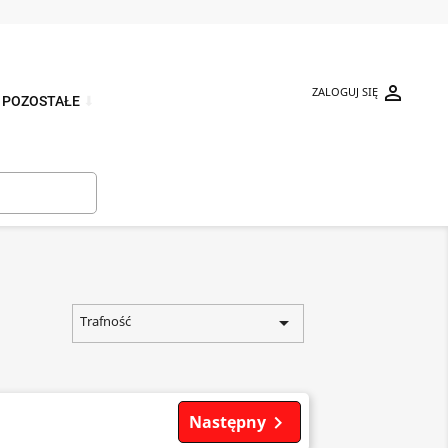

ZALOGUJ SIĘ
POZOSTAŁE
⬇


Trafność
Następny
