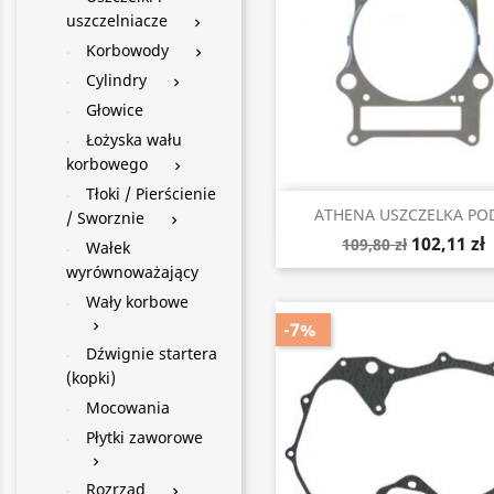
uszczelniacze

Korbowody

Cylindry

Głowice
Łożyska wału
korbowego

Tłoki / Pierścienie
Szybki podgląd

ATHENA USZCZELKA POD
/ Sworznie

102,11 zł
109,80 zł
Wałek
wyrównoważający
Wały korbowe
-7%

Dźwignie startera
(kopki)
Mocowania
Płytki zaworowe

Rozrząd
