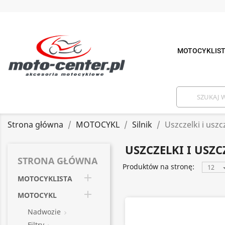
MOTOCYKLIS
Strona główna
MOTOCYKL
Silnik
Uszczelki i uszc
USZCZELKI I USZ
STRONA GŁÓWNA
Produktów na stronę:
12

MOTOCYKLISTA

MOTOCYKL
Nadwozie

Filtry