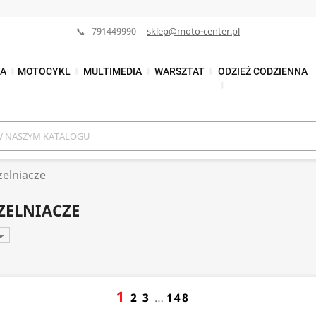
📞 791449990
sklep@moto-center.pl
TA
⬇
MOTOCYKL
⬇
MULTIMEDIA
⬇
WARSZTAT
⬇
ODZIEŻ CODZIENNA
⬇
zelniacze
CZELNIACZE

1
2
3
…
148