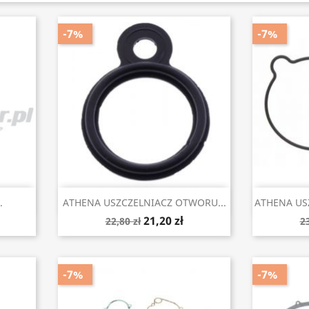
-7%
-7%
Szybki podgląd


.
ATHENA USZCZELNIACZ OTWORU...
ATHENA US
21,20 zł
22,80 zł
23
-7%
-7%