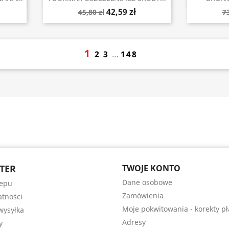
42,59 zł
45,80 zł
73
1
2
3
…
148
TER
TWOJE KONTO
Dane osobowe
lepu
Zamówienia
atności
Moje pokwitowania - korekty pł
wysyłka
Adresy
y