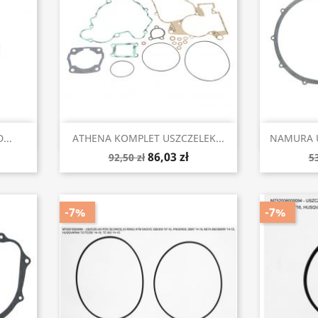
Szybki podgląd


...
ATHENA KOMPLET USZCZELEK...
NAMURA U
86,03 zł
92,50 zł
53
-7%
-7%