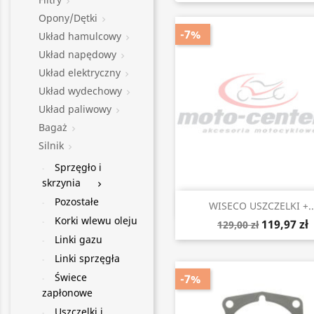

Opony/Dętki

-7%
Układ hamulcowy

Układ napędowy

Układ elektryczny

Układ wydechowy

Układ paliwowy

Bagaż

Silnik

Sprzęgło i
skrzynia

Pozostałe
Szybki podgląd

WISECO USZCZELKI +..
Korki wlewu oleju
119,97 zł
129,00 zł
Linki gazu
Linki sprzęgła
Świece
-7%
zapłonowe
Uszczelki i