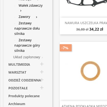
Wałek zdawczy

Zawory

Szybki podgląd

NAMURA USZCZELKA PRAWE
Zestawy
naprawcze dołu
34,22 zł
36,80 zł
silnika
Zestawy
naprawcze góry
-7%
silnika
Układ zapłonowy


MULTIMEDIA

WARSZTAT

ODZIEŻ CODZIENNA

POZOSTAŁE
Produkty polecane
Archiwum
Szybki podgląd

ATHENA PODKŁADKA MIEDZI