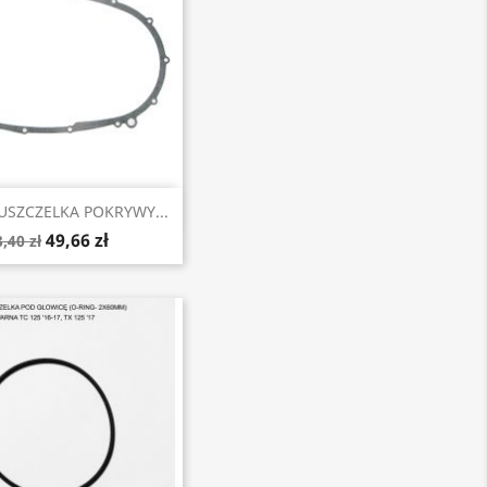
Szybki podgląd
SZCZELKA POKRYWY...
49,66 zł
,40 zł