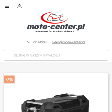


📞 791449990
sklep@moto-center.pl
-7%