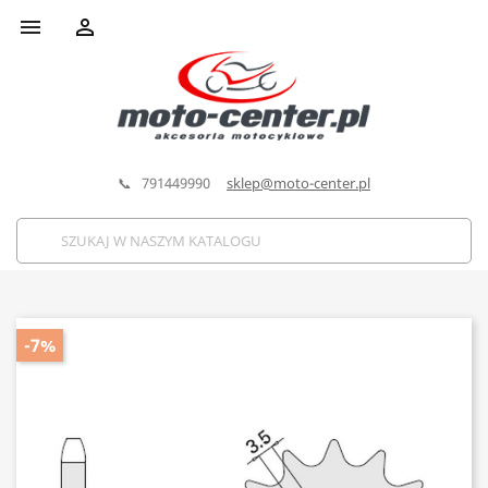


📞 791449990
sklep@moto-center.pl
-7%