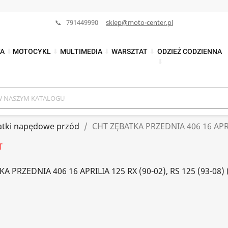
📞 791449990
sklep@moto-center.pl
TA
⬇
MOTOCYKL
⬇
MULTIMEDIA
⬇
WARSZTAT
⬇
ODZIEŻ CODZIENNA
⬇
atki napędowe przód
CHT ZĘBATKA PRZEDNIA 406 16 APRILI
T
A PRZEDNIA 406 16 APRILIA 125 RX (90-02), RS 125 (93-08) 