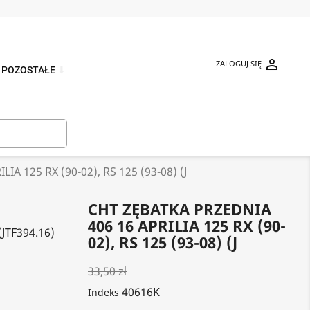

ZALOGUJ SIĘ
POZOSTAŁE
⬇

A 125 RX (90-02), RS 125 (93-08) (J
CHT ZĘBATKA PRZEDNIA
406 16 APRILIA 125 RX (90-
(JTF394.16)
02), RS 125 (93-08) (J
33,50 zł
40616K
Indeks