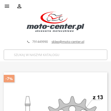


📞 791449990
sklep@moto-center.pl
-7%