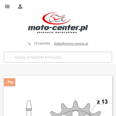


📞 791449990
sklep@moto-center.pl
-7%