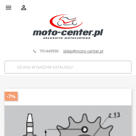


📞 791449990
sklep@moto-center.pl
-7%