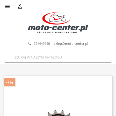


📞 791449990
sklep@moto-center.pl
-7%