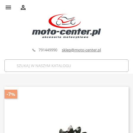


📞 791449990
sklep@moto-center.pl
-7%