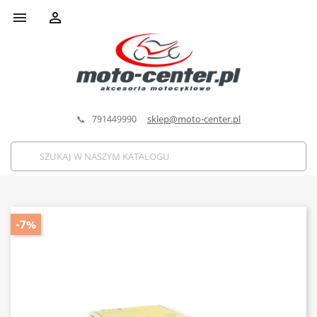


📞 791449990
sklep@moto-center.pl
-7%