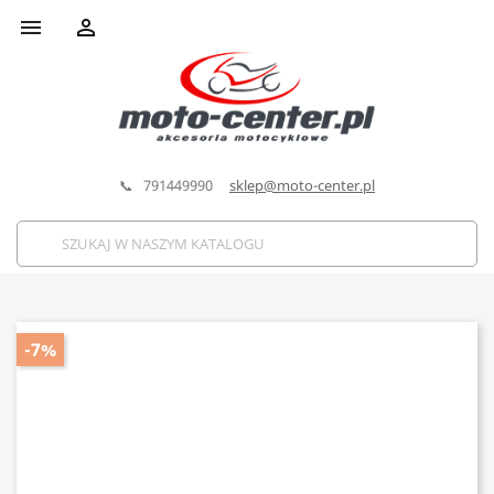


📞 791449990
sklep@moto-center.pl
-7%