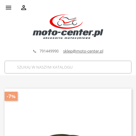


📞 791449990
sklep@moto-center.pl
-7%