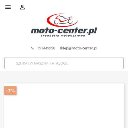


📞 791449990
sklep@moto-center.pl
-7%