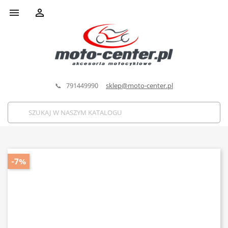


📞 791449990
sklep@moto-center.pl
-7%