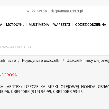
📞 791449990
sklep@moto-center.pl
TA
⬇
MOTOCYKL
⬇
MULTIMEDIA
⬇
WARSZTAT
⬇
ODZIEŻ CODZIENNA
⬇
zelniacze
Pojedyncze uszczelki
Uszczelki misy olejowe
NDEROSA
A (VERTEX) USZCZELKA MISKI OLEJOWEJ HONDA CBR600
5-96, CBR900RR (919) 96-99, CBR900RR 93-95