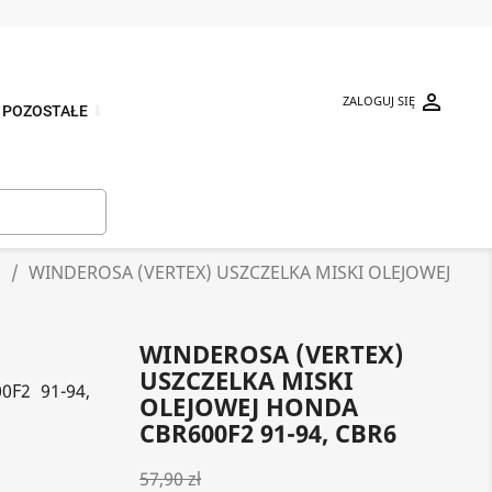

ZALOGUJ SIĘ
POZOSTAŁE
⬇

j
WINDEROSA (VERTEX) USZCZELKA MISKI OLEJOWEJ
WINDEROSA (VERTEX)
USZCZELKA MISKI
F2 91-94,
OLEJOWEJ HONDA
CBR600F2 91-94, CBR6
57,90 zł