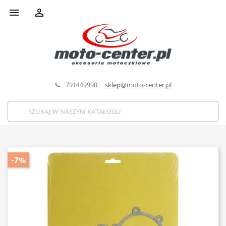


📞 791449990
sklep@moto-center.pl
-7%