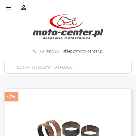


📞 791449990
sklep@moto-center.pl
-7%