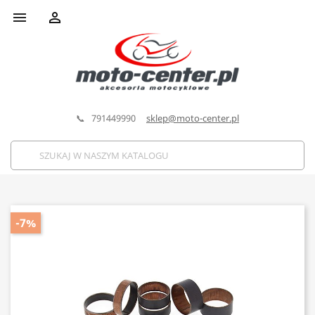


📞 791449990
sklep@moto-center.pl
-7%