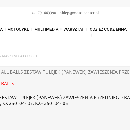
📞 791449990
sklep@moto-center.pl
TA
⬇
MOTOCYKL
⬇
MULTIMEDIA
⬇
WARSZTAT
⬇
ODZIEŻ CODZIENNA
⬇
ALL BALLS ZESTAW TULEJEK (PANEWEK) ZAWIESZENIA PRZ
 BALLS
 ZESTAW TULEJEK (PANEWEK) ZAWIESZENIA PRZEDNIEGO K
, KX 250 '04-'07, KXF 250 '04-'05