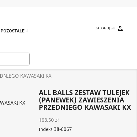

ZALOGUJ SIĘ
POZOSTAŁE
⬇

EDNIEGO KAWASAKI KX
ALL BALLS ZESTAW TULEJEK
(PANEWEK) ZAWIESZENIA
AWASAKI KX
PRZEDNIEGO KAWASAKI KX
168,50 zł
38-6067
Indeks