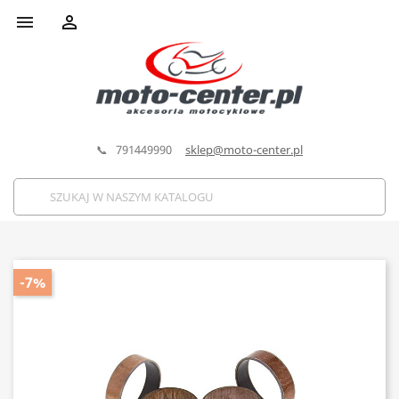


📞 791449990
sklep@moto-center.pl
-7%