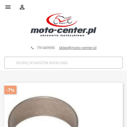


📞 791449990
sklep@moto-center.pl
-7%