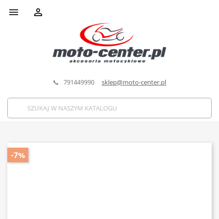


📞 791449990
sklep@moto-center.pl
-7%