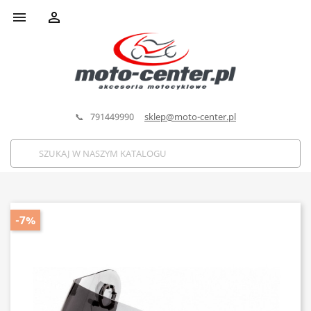


📞 791449990
sklep@moto-center.pl
-7%