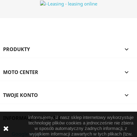
PRODUKTY

MOTO CENTER

TWOJE KONTO

INFORMACJA O SKLEPIE
Informujemy, iż nasz sklep internetowy wykorzystuje
technologię plików cookies a jednocześnie nie zbiera
w sposób automatyczny żadnych informacji, z
Google Maps
wyjątkiem informacji zawartych w tych plikach (tzw.