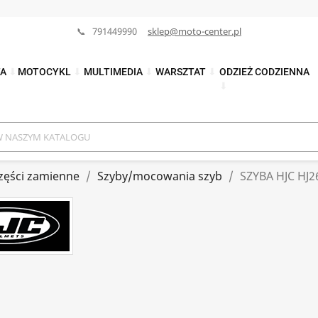
📞 791449990
sklep@moto-center.pl
TA
⬇
MOTOCYKL
⬇
MULTIMEDIA
⬇
WARSZTAT
⬇
ODZIEŻ CODZIENNA
⬇
zęści zamienne
Szyby/mocowania szyb
SZYBA HJC HJ