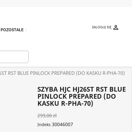

ZALOGUJ SIĘ
POZOSTAŁE
⬇

26ST RST BLUE PINLOCK PREPARED (DO KASKU R-PHA-70)
SZYBA HJC HJ26ST RST BLUE
PINLOCK PREPARED (DO
KASKU R-PHA-70)
299,00 zł
30046007
Indeks