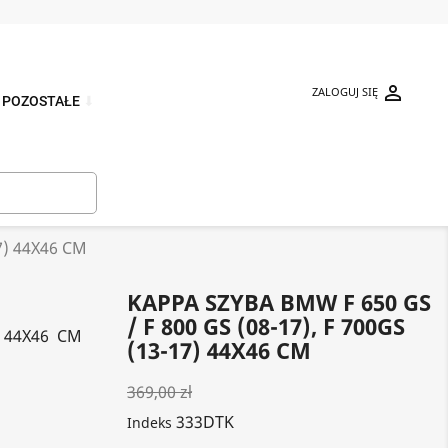

ZALOGUJ SIĘ
POZOSTAŁE
⬇

7) 44X46 CM
KAPPA SZYBA BMW F 650 GS
/ F 800 GS (08-17), F 700GS
) 44X46 CM
(13-17) 44X46 CM
369,00 zł
333DTK
Indeks