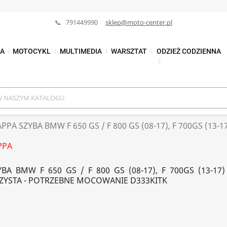
📞 791449990
sklep@moto-center.pl
TA
⬇
MOTOCYKL
⬇
MULTIMEDIA
⬇
WARSZTAT
⬇
ODZIEŻ CODZIENNA
⬇
PPA SZYBA BMW F 650 GS / F 800 GS (08-17), F 700GS (13-1
PPA
BA BMW F 650 GS / F 800 GS (08-17), F 700GS (13-17
ZYSTA - POTRZEBNE MOCOWANIE D333KITK