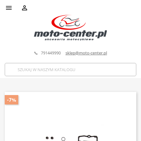


📞 791449990
sklep@moto-center.pl
-7%