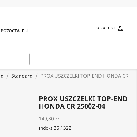

ZALOGUJ SIĘ
POZOSTAŁE
⬇

nd
Standard
PROX USZCZELKI TOP-END HONDA CR
PROX USZCZELKI TOP-END
HONDA CR 250`02-04
149,80 zł
35.1322
Indeks