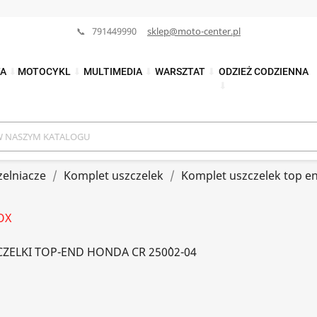
📞 791449990
sklep@moto-center.pl
TA
⬇
MOTOCYKL
⬇
MULTIMEDIA
⬇
WARSZTAT
⬇
ODZIEŻ CODZIENNA
⬇
zelniacze
Komplet uszczelek
Komplet uszczelek top e
OX
ZELKI TOP-END HONDA CR 250`02-04