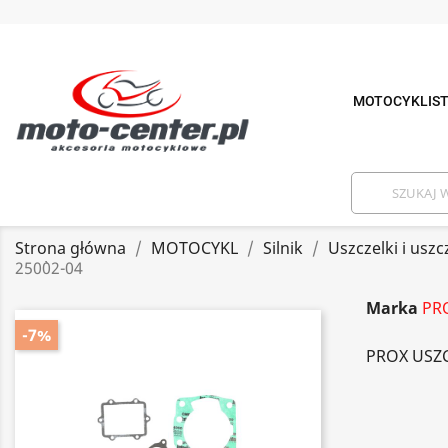
MOTOCYKLIS
Strona główna
MOTOCYKL
Silnik
Uszczelki i uszc
250`02-04
Marka
PR
-7%
PROX USZC