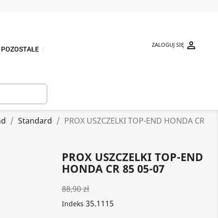

ZALOGUJ SIĘ
POZOSTAŁE
⬇

nd
Standard
PROX USZCZELKI TOP-END HONDA CR
PROX USZCZELKI TOP-END
HONDA CR 85 05-07
88,90 zł
35.1115
Indeks