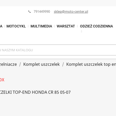
📞 791449990
sklep@moto-center.pl
TA
⬇
MOTOCYKL
⬇
MULTIMEDIA
⬇
WARSZTAT
⬇
ODZIEŻ CODZIENNA
⬇
zelniacze
Komplet uszczelek
Komplet uszczelek top e
OX
ZELKI TOP-END HONDA CR 85 05-07