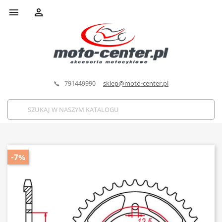


📞 791449990
sklep@moto-center.pl
-7%