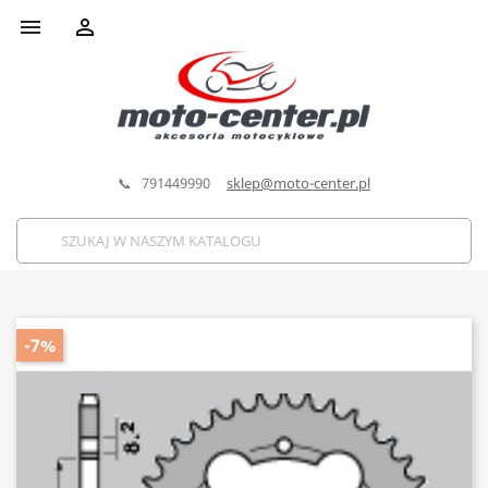


📞 791449990
sklep@moto-center.pl
-7%