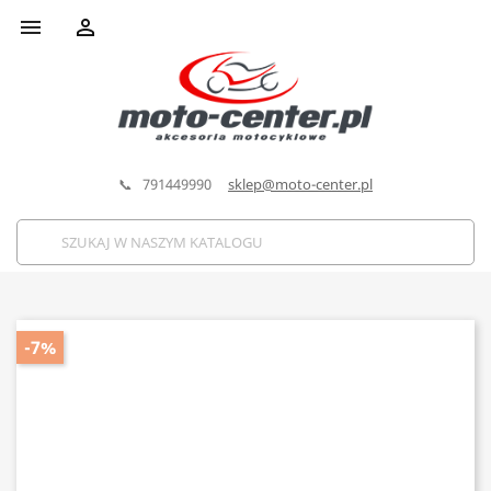


📞 791449990
sklep@moto-center.pl
-7%