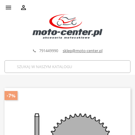


📞 791449990
sklep@moto-center.pl
-7%