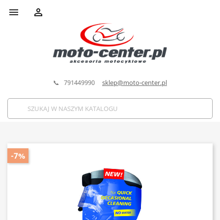


📞 791449990
sklep@moto-center.pl
-7%