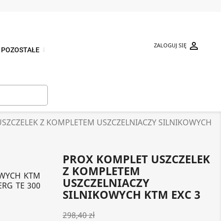

ZALOGUJ SIĘ
POZOSTAŁE
⬇

SZCZELEK Z KOMPLETEM USZCZELNIACZY SILNIKOWYCH
PROX KOMPLET USZCZELEK
Z KOMPLETEM
OWYCH KTM
USZCZELNIACZY
ERG TE 300
SILNIKOWYCH KTM EXC 3
298,40 zł