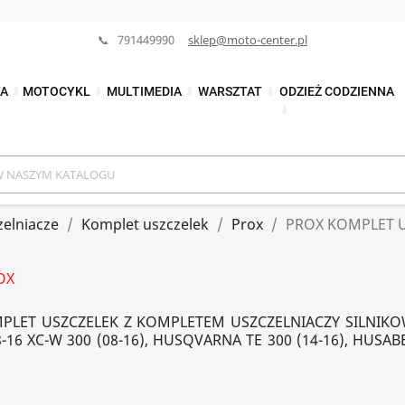
📞 791449990
sklep@moto-center.pl
TA
⬇
MOTOCYKL
⬇
MULTIMEDIA
⬇
WARSZTAT
⬇
ODZIEŻ CODZIENNA
⬇
zelniacze
Komplet uszczelek
Prox
PROX KOMPLET U
OX
PLET USZCZELEK Z KOMPLETEM USZCZELNIACZY SILNIK
8-16 XC-W 300 (08-16), HUSQVARNA TE 300 (14-16), HUSAB