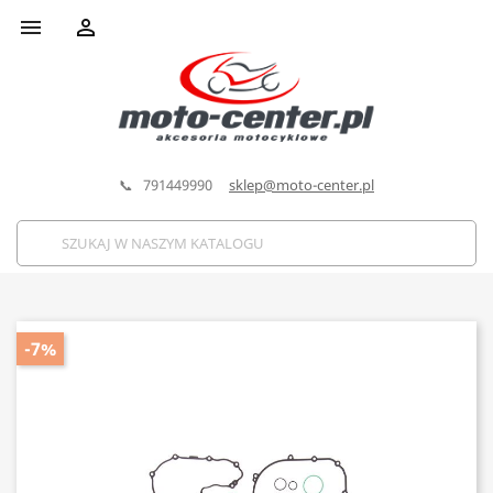


📞 791449990
sklep@moto-center.pl
-7%