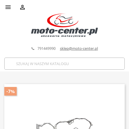


📞 791449990
sklep@moto-center.pl
-7%