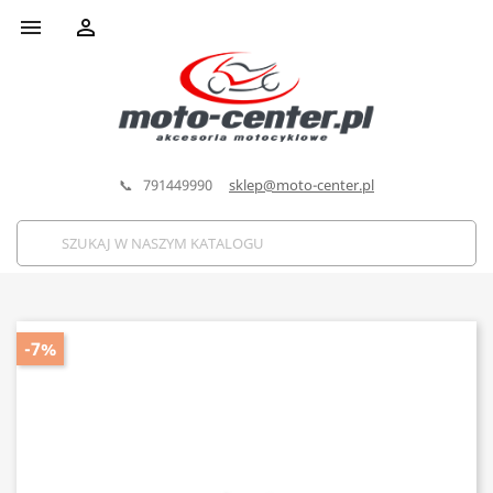


📞 791449990
sklep@moto-center.pl
-7%