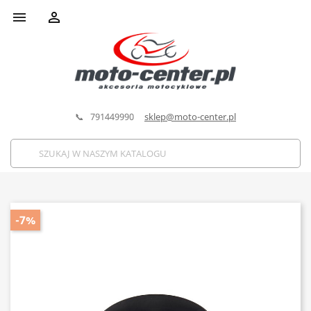


📞 791449990
sklep@moto-center.pl
-7%