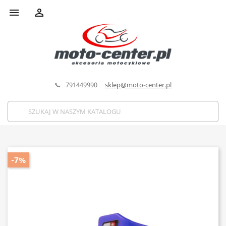


📞 791449990
sklep@moto-center.pl
-7%