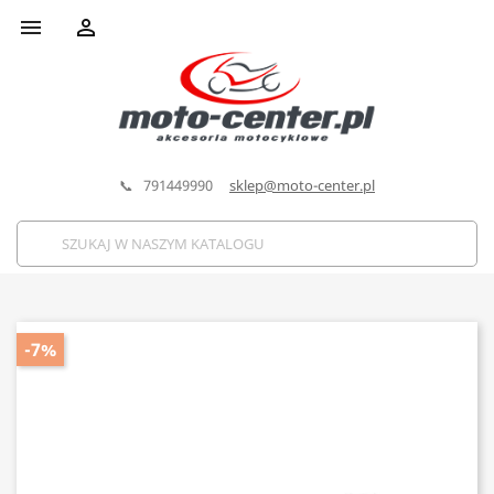


📞 791449990
sklep@moto-center.pl
-7%