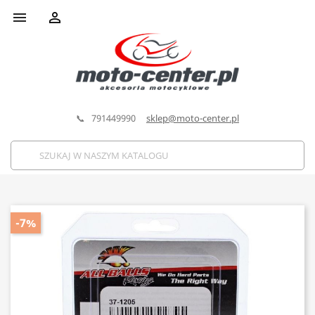


📞 791449990
sklep@moto-center.pl
-7%