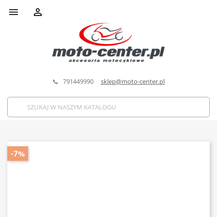


📞 791449990
sklep@moto-center.pl
-7%