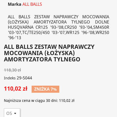
Marka
ALL BALLS
ALL BALLS ZESTAW NAPRAWCZY MOCOWANIA
(ŁOŻYSKA) AMORTYZATORA TYLNEGO DOLNE
HUSQVARNA CR125 '93-'08,CR250 '93-'04,SM450R
'03-'07,TC/TE250/450 '03-'07,WR125 '96-'08,WR250
'96-'13
ALL BALLS ZESTAW NAPRAWCZY
MOCOWANIA (ŁOŻYSKA)
AMORTYZATORA TYLNEGO
118,30 zł
29-5044
Indeks
110,02 zł
ZNIŻKA 7%
Najniższa cena w ciągu 30 dni:
110,02 zł