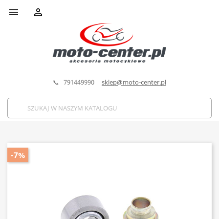


📞 791449990
sklep@moto-center.pl
-7%