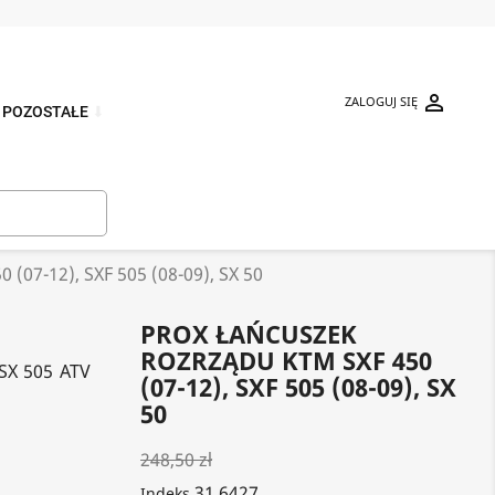

ZALOGUJ SIĘ
POZOSTAŁE
⬇

7-12), SXF 505 (08-09), SX 50
PROX ŁAŃCUSZEK
ROZRZĄDU KTM SXF 450
SX 505 ATV
(07-12), SXF 505 (08-09), SX
50
248,50 zł
31.6427
Indeks