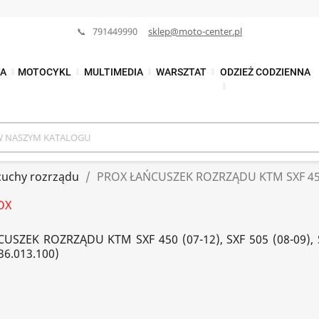
📞 791449990
sklep@moto-center.pl
TA
⬇
MOTOCYKL
⬇
MULTIMEDIA
⬇
WARSZTAT
⬇
ODZIEŻ CODZIENNA
⬇
cuchy rozrządu
PROX ŁAŃCUSZEK ROZRZĄDU KTM SXF 450 (0
OX
USZEK ROZRZĄDU KTM SXF 450 (07-12), SXF 505 (08-09), 
36.013.100)