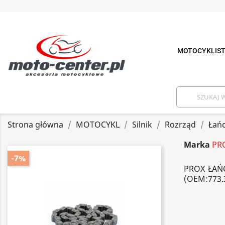
MOTOCYKLIS
Strona główna
MOTOCYKL
Silnik
Rozrząd
Łań
Marka
PR
-7%
PROX ŁAŃC
(OEM:773.