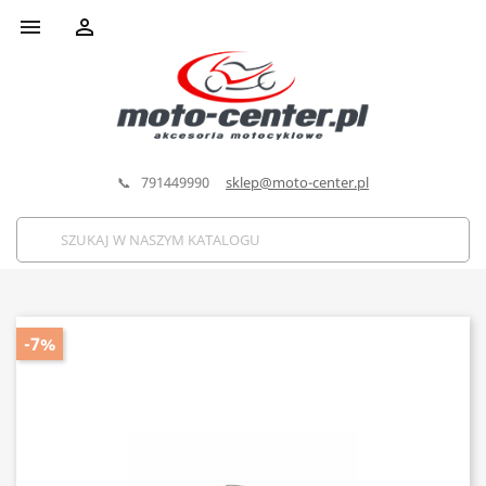


📞 791449990
sklep@moto-center.pl
-7%